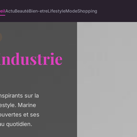
eil
Actu
Beauté
Bien-etre
Lifestyle
Mode
Shopping
industrie
spirants sur la
festyle. Marine
uvertes et ses
u quotidien.